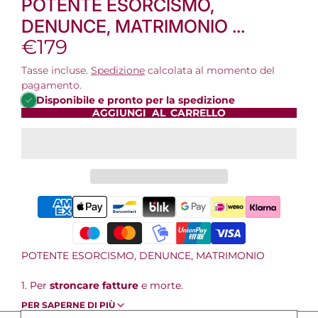
POTENTE ESORCISMO,
DENUNCE, MATRIMONIO ...
€179
Tasse incluse.
Spedizione
calcolata al momento del
pagamento.
Disponibile e pronto per la spedizione
AGGIUNGI AL CARRELLO
POTENTE ESORCISMO, DENUNCE, MATRIMONIO
1. Per
stroncare fatture
e morte.
2. Per bloccare ed eliminare
malefici di separazione
PER SAPERNE DI PIÙ
su una coppia.