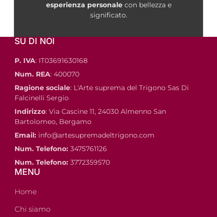
esperienza
personale
con bellezza e
significato.
SU DI NOI
P. IVA
: IT03691630168
Num. REA
: 400070
Ragione sociale
: L'Arte suprema del Trigono Sas Di
Falcinelli Sergio
Indirizzo
: Via Cascine 11, 24030 Almenno San
Bartolomeo, Bergamo
Email:
info@artesupremadeltrigono.com
Num. Telefono:
3475761126
Num. Telefono:
3772359570
MENU
Home
Chi siamo