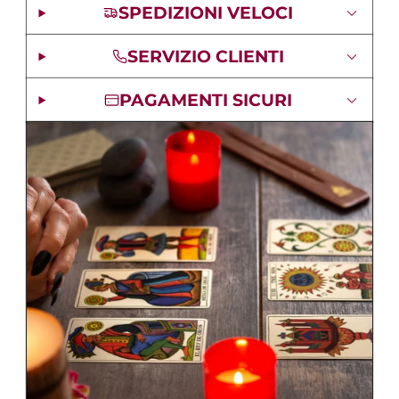
SPEDIZIONI VELOCI
3. Protegge da rischi di essere
perseguiti
penalmente
e/o civilmente (evitare denunce, ecc.).
SERVIZIO CLIENTI
4. Propizia la costruzione ex novo della
vita affettiva
tramite incontri e conoscenze, rapporti nuovi in
PAGAMENTI SICURI
genere. Procura in circa un anno il
matrimonio
. Non
lega persone già conosciute o solamente che
piacciono. Ha azione sicura ma generica, non per
legare una persona in particolare.