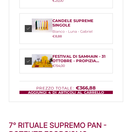
€25,00
CANDELE SUPREME
SINGOLE
Bianco - Luna - Gabriel
€8,88
FESTIVAL DI SAMHAIN - 31
OTTOBRE - PROPIZIA
RICCHEZZA- VITTORIA -
€154,00
VINCITE - ALTRO
€366,88
PREZZO TOTALE:
AGGIUNGI
4
DI ARTICOLI AL CARRELLO
7° RITUALE SUPREMO PAN -