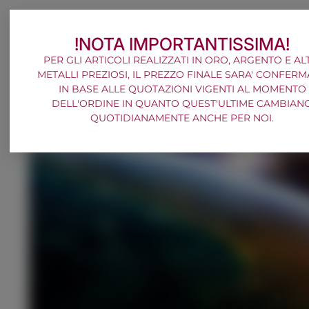
SHOP
CHI SIAMO
CONTATTI
!NOTA IMPORTANTISSIMA!
PER GLI ARTICOLI REALIZZATI IN ORO, ARGENTO E AL
METALLI PREZIOSI, IL PREZZO FINALE SARA' CONFER
IN BASE ALLE QUOTAZIONI VIGENTI AL MOMENTO
DELL'ORDINE IN QUANTO QUEST'ULTIME CAMBIAN
QUOTIDIANAMENTE ANCHE PER NOI.