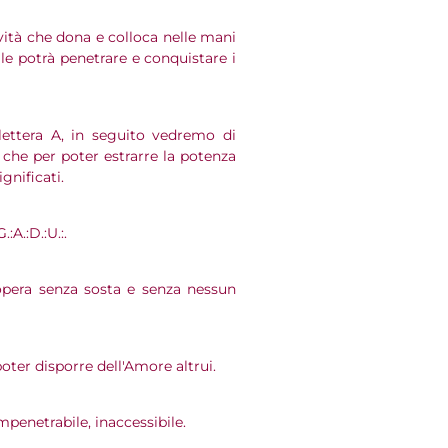
vità che dona e colloca nelle mani
e potrà penetrare e conquistare i
 lettera A, in seguito vedremo di
le che per poter estrarre la potenza
ignificati.
:A.:D.:U.:.
opera senza sosta e senza nessun
oter disporre dell'Amore altrui.
impenetrabile, inaccessibile.