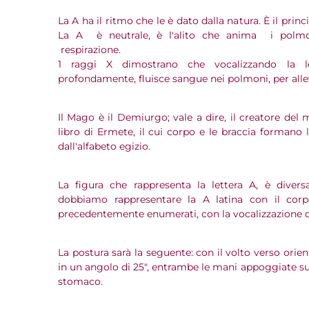
La A ha il ritmo che le è dato dalla natura. È il princ
La A è neutrale, è l'alito che anima i polmoni
respirazione.
1 raggi X dimostrano che vocalizzando la le
profondamente, fluisce sangue nei polmoni, per allev
Il Mago è il Demiurgo; vale a dire, il creatore del 
libro di Ermete, il cui corpo e le braccia formano l
dall'alfabeto egizio.
La figura che rappresenta la lettera A, è divers
dobbiamo rappresentare la A latina con il corp
precedentemente enumerati, con la vocalizzazione d
La postura sarà la seguente: con il volto verso orie
in un angolo di 25", entrambe le mani appoggiate sul
stomaco.