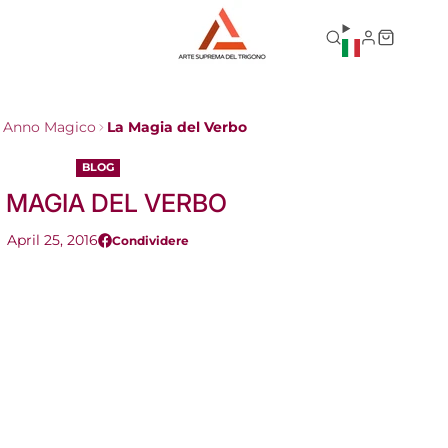
Anno Magico
La Magia del Verbo
BLOG
 MAGIA DEL VERBO
April 25, 2016
Condividere
Condividi
Si
su
apre
Facebook
in
una
nuova
finestra?